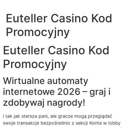
Przejdź
do
Euteller Casino Kod
treści
Promocyjny
Euteller Casino Kod
Promocyjny
Wirtualne automaty
internetowe 2026 – graj i
zdobywaj nagrody!
I tak jak starsza pani, ale gracze mogą przeglądać
swoje transakcje bezpośrednio z sekcji Konta w lobby