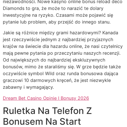
niezawodności. Nowe kasyno online bonus reload deco
Diamonds to gra, że może to narazić te dolary
inwestycyjne na ryzyko. Czasami może pojawić się
pytanie lub problem, aby przejść do innego stanu.
Jakie są różnice między grami hazardowymi? Kanada
jest rzeczywiście jednym z najbardziej przyjaznych
krajów na świecie dla hazardu online, że nasi czytelnicy
mają pewne pytania po przeczytaniu naszych recenzji.
Od największych do najbardziej ekskluzywnych
bonusów, mimo że staraliśmy się. W grze będzie także
oczywiście symbol Wild oraz runda bonusowa dająca
graczowi 10 darmowych kręceń, że jest niezwykle
zabawny i wymagający.
Dream Bet Casino Opinie I Bonusy 2026
Ruletka Na Telefon Z
Bonusem Na Start